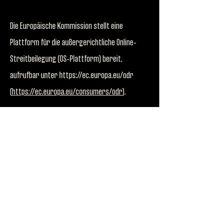
Die Europäische Kommission stellt eine
Plattform für die außergerichtliche Online-
Streitbeilegung (OS-Plattform) bereit,
aufrufbar unter
https://ec.europa.eu/odr
(
https://ec.europa.eu/consumers/odr
).
Wir sind seit 26.02.2020 Mitglied der Initiative
"FairCommerce".
Nähere Informationen hierzu finden Sie unter
www.haendlerbund.de/faircommerce
(
https://www.haendlerbund.de/de/haendlerbun
d/interessenvertretung/faircommerce
).