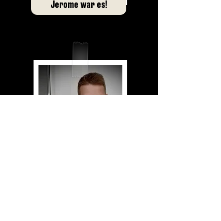
Jerome war es!
Leon war es!